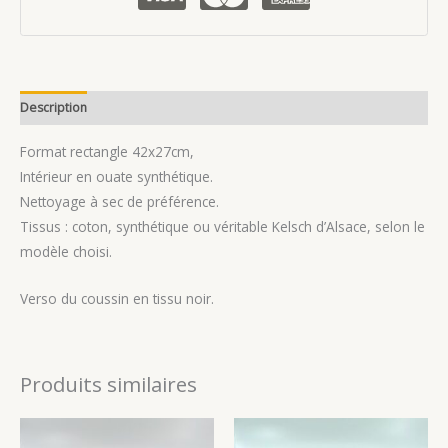
Bouclette
blanche
et
verte.
Description
Avis (0)
Format rectangle 42x27cm,
Intérieur en ouate synthétique.
Nettoyage à sec de préférence.
Tissus : coton, synthétique ou véritable Kelsch d’Alsace, selon le
modèle choisi.
Verso du coussin en tissu noir.
Produits similaires