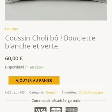
Coussin
Coussin Choli bô ! Bouclette
blanche et verte.
60,00
€
Disponibilité :
1 en stock
quantité
AJOUTER AU PANIER
de
Coussin
UGS :
got-103
Catégorie :
Coussin
Étiquettes :
Choli bô
,
coussin
Choli
Commande sécurisée garantie
bô
!