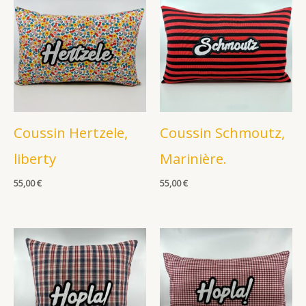
Coussin Hertzele,
Coussin Schmoutz,
liberty
Marinière.
55,00
€
55,00
€