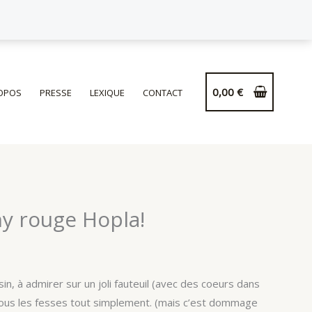
de
Coussin
Vichy
rouge
Hopla!
0,00
€
OPOS
PRESSE
LEXIQUE
CONTACT
hy rouge Hopla!
n, à admirer sur un joli fauteuil (avec des coeurs dans
 sous les fesses tout simplement. (mais c’est dommage