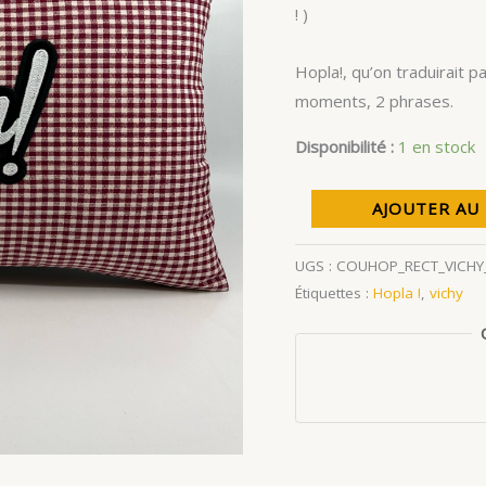
! )
Hopla!, qu’on traduirait pa
moments, 2 phrases.
Disponibilité :
1 en stock
quantité
AJOUTER AU
de
Coussin
UGS :
COUHOP_RECT_VICH
Vichy
Étiquettes :
Hopla !
,
vichy
rouge
Hopla!