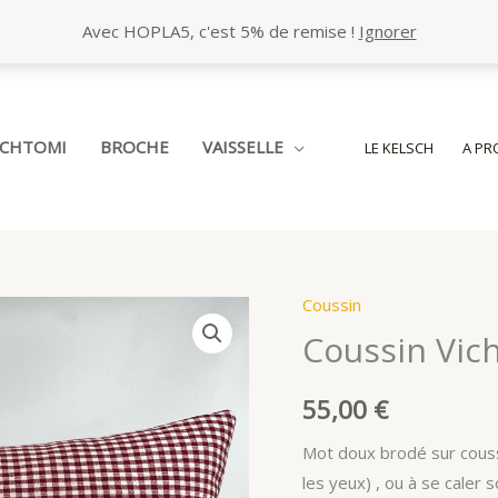
Avec HOPLA5, c'est 5% de remise !
Ignorer
SCHTOMI
BROCHE
VAISSELLE
LE KELSCH
A PR
Coussin
Coussin Vic
55,00
€
Mot doux brodé sur coussi
les yeux) , ou à se caler