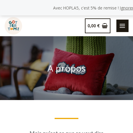
Avec HOPLA5, c'est 5% de remise !
Ignore
Aller
0,00
€
au
contenu
A propos