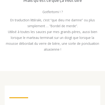
Mais qu’est ce que ça veut dire
Gotfertomi ! ?
En traduction littérale, c’est “que dieu me damne” ou plus
simplement … ”Bordel de merde”.
Utilisé à toutes les sauces par mes grands-pères, aussi bien
lorsque le marteau terminait sur un doigt que lorsque la
mousse débordait du verre de bière, une sorte de ponctuation
alsacienne !