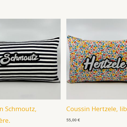
n Schmoutz,
Coussin Hertzele, li
ère.
55,00
€