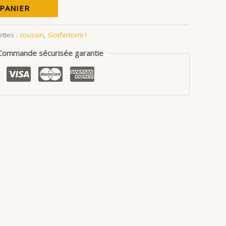
 PANIER
ettes :
coussin
,
Gotfertomi !
Commande sécurisée garantie