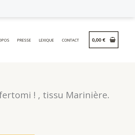
de
Coussin
Gotfertomi
!
,
0,00
€
OPOS
PRESSE
LEXIQUE
CONTACT
tissu
Marinière.
ertomi ! , tissu Marinière.