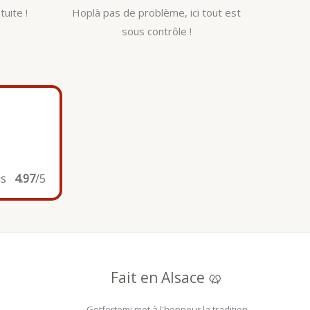
tuite !
Hoplà pas de problème, ici tout est
sous contrôle !
is
4.97
/5
Fait en Alsace 🥨
Gotfertomi met à l'honneur la tradition