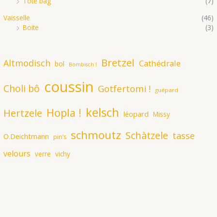
Tote bag
(7)
Vaisselle
(46)
Boite
(3)
Bretzel
Altmodisch
Cathédrale
bol
Bombisch !
coussin
Choli bô
Gotfertomi !
guépard
kelsch
Hopla !
Hertzele
léopard
Missy
schmoutz
Schàtzele
tasse
O.Deichtmann
pin’s
velours
verre
vichy