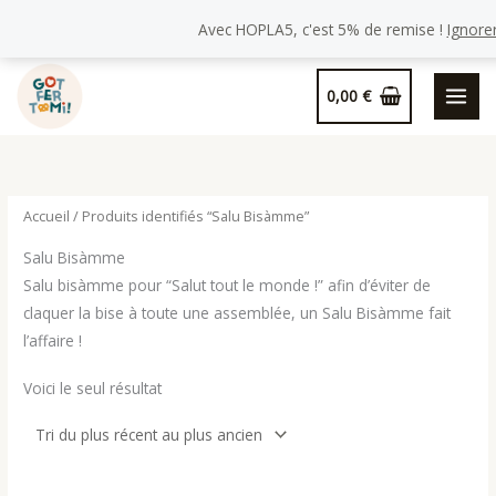
Avec HOPLA5, c'est 5% de remise !
Ignore
Aller
0,00
€
au
contenu
Accueil
/ Produits identifiés “Salu Bisàmme”
Salu Bisàmme
Salu bisàmme pour “Salut tout le monde !” afin d’éviter de
claquer la bise à toute une assemblée, un Salu Bisàmme fait
l’affaire !
Voici le seul résultat