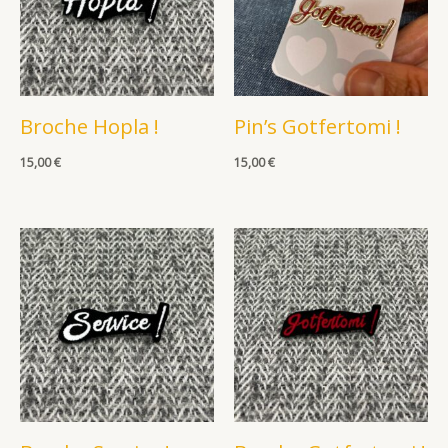
Broche Hopla !
Pin’s Gotfertomi !
15,00
€
15,00
€