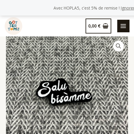
de
Avec HOPLA5, c'est 5% de remise !
Ignore
Broche
Salu
Aller
Bisàmme
0,00
€
au
contenu