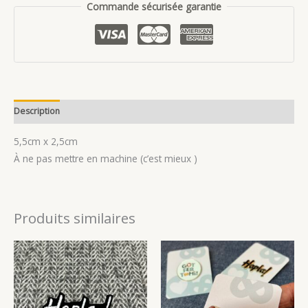
Commande sécurisée garantie
Bisàmme
Description
Avis (2)
5,5cm x 2,5cm
À ne pas mettre en machine (c’est mieux )
Produits similaires