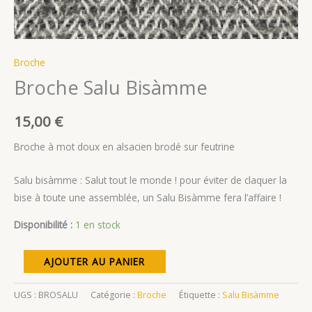
Broche
Broche Salu Bisàmme
15,00
€
Broche à mot doux en alsacien brodé sur feutrine
Salu bisàmme : Salut tout le monde ! pour éviter de claquer la
bise à toute une assemblée, un Salu Bisàmme fera l’affaire !
Disponibilité :
1 en stock
quantité
AJOUTER AU PANIER
de
Broche
UGS :
BROSALU
Catégorie :
Broche
Étiquette :
Salu Bisàmme
Salu