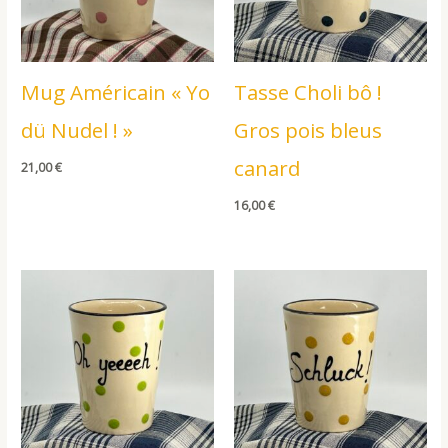
Mug Américain « Yo
Tasse Choli bô !
dü Nudel ! »
Gros pois bleus
canard
21,00
€
16,00
€