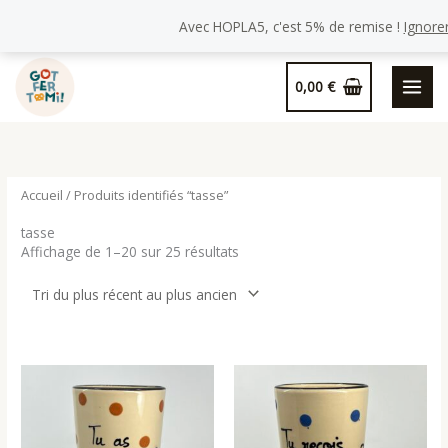
Avec HOPLA5, c'est 5% de remise !
Ignore
Aller
0,00
€
au
contenu
Accueil
/ Produits identifiés “tasse”
tasse
Trié
Affichage de 1–20 sur 25 résultats
du
plus
récent
au
plus
ancien