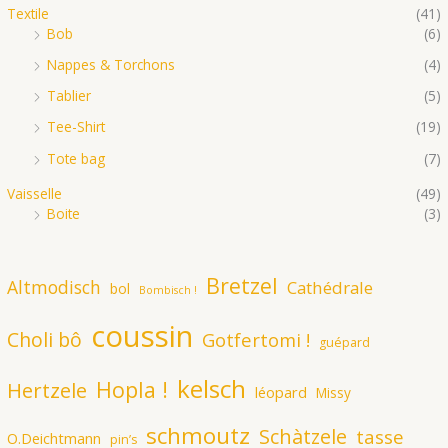
Textile
(41)
Bob
(6)
Nappes & Torchons
(4)
Tablier
(5)
Tee-Shirt
(19)
Tote bag
(7)
Vaisselle
(49)
Boite
(3)
Bretzel
Altmodisch
Cathédrale
bol
Bombisch !
coussin
Choli bô
Gotfertomi !
guépard
kelsch
Hopla !
Hertzele
léopard
Missy
schmoutz
Schàtzele
tasse
O.Deichtmann
pin’s