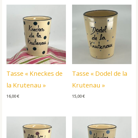
Tasse « Kneckes de
Tasse « Dodel de la
la Krutenau »
Krutenau »
16,00
€
15,00
€