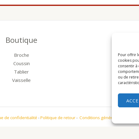
Boutique
Broche
Pour offrir 
cookies pou
Coussin
consentir à
Tablier
comportement
ou de retire
Vaisselle
caractéristi
ACC
ue de confidentialité
-
Politique de retour
-
Conditions générales de vente