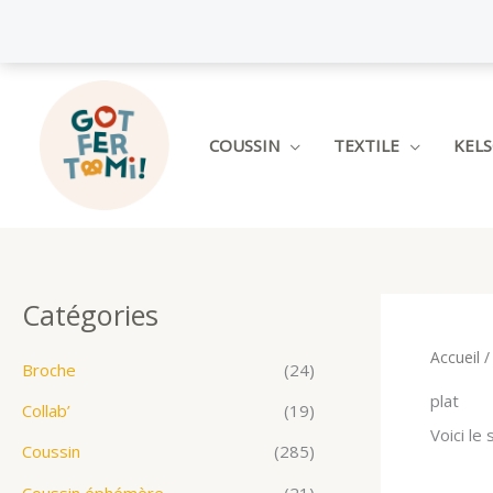
Aller
au
contenu
COUSSIN
TEXTILE
KEL
Catégories
Accueil
/ 
Broche
(24)
plat
Collab’
(19)
Voici le 
Coussin
(285)
Coussin éphémère
(21)