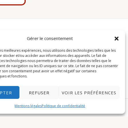
Fait en Alsace 🥨
Gérer le consentement
Gotfertomi met à l'honneur la tradition
les meilleures expériences, nous utilisons des technologies telles que les
r stocker et/ou accéder aux informations des appareils. Le fait de
alsacienne avec des produits de décoration
 ces technologies nous permettra de traiter des données telles que le
originaux.
 de navigation ou les ID uniques sur ce site. Le fait de ne pas consentir
Facebook
Instagram
r son consentement peut avoir un effet négatif sur certaines
ques et fonctions.
EPTER
REFUSER
VOIR LES PRÉFÉRENCES
Mentions légales
Politique de confidentialité
s