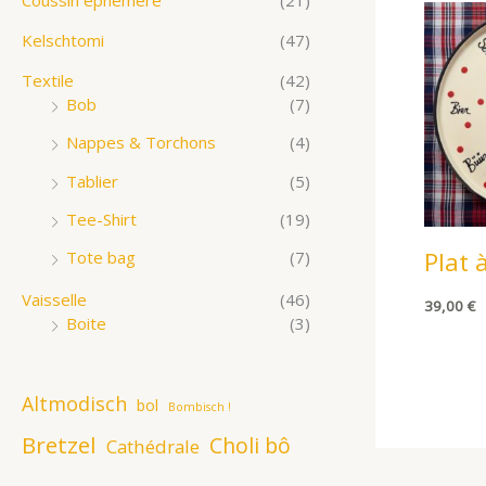
Kelschtomi
(47)
Textile
(42)
Bob
(7)
Nappes & Torchons
(4)
Tablier
(5)
Tee-Shirt
(19)
Plat 
Tote bag
(7)
Vaisselle
(46)
39,00
€
Boite
(3)
Altmodisch
bol
Bombisch !
Bretzel
Choli bô
Cathédrale