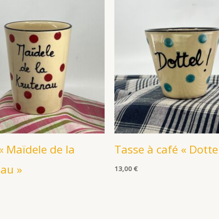
« Maïdele de la
Tasse à café « Dottel
au »
13,00
€