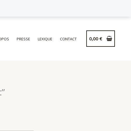
de
Plat
à
“Wurst”
0,00
€
OPOS
PRESSE
LEXIQUE
CONTACT
t”