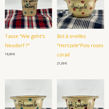
Tasse “Wie geht’s
Bol à oreilles
Neudorf ?”
“Hertzele”Pois roses
corail
16,00
€
21,00
€