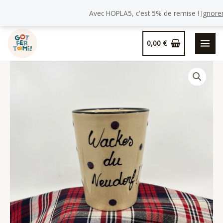
Avec HOPLA5, c'est 5% de remise !
Ignore
Aller
0,00
€
au
contenu