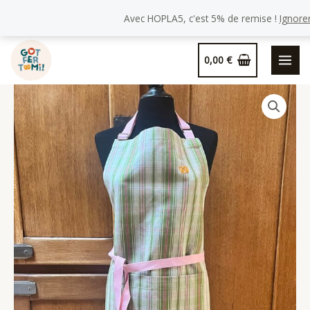
Tablier
Avec HOPLA5, c'est 5% de remise !
Ignore
Kelsch
Aller
« Etienne »
0,00
€
au
contenu