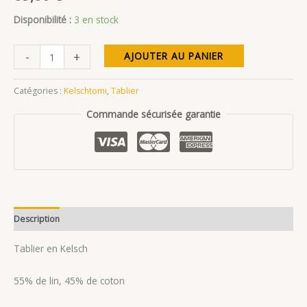
Disponibilité :
3 en stock
quantité
-
+
AJOUTER AU PANIER
de
Tablier
Catégories :
Kelschtomi
,
Tablier
Kelsch
Commande sécurisée garantie
« Etienne »
Description
Avis (0)
Tablier en Kelsch
55% de lin, 45% de coton