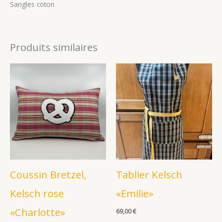
Sangles coton
Produits similaires
Coussin Bretzel,
Tablier Kelsch
Kelsch rose
«Emilie»
«Charlotte»
69,00
€