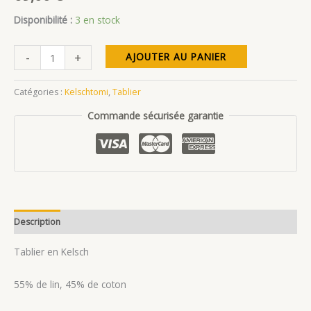
Disponibilité :
3 en stock
quantité
-
+
AJOUTER AU PANIER
de
Tablier
Catégories :
Kelschtomi
,
Tablier
Kelsch
Commande sécurisée garantie
« Charlotte »
Description
Avis (0)
Tablier en Kelsch
55% de lin, 45% de coton