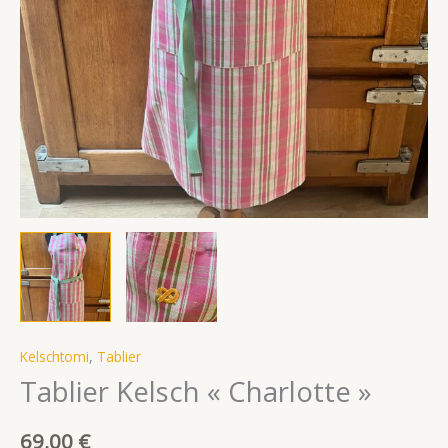
Kelschtomi
,
Tablier
Tablier Kelsch « Charlotte »
69,00
€