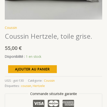
Coussin
Coussin Hertzele, toile grise.
55,00
€
Disponibilité :
1 en stock
quantité
AJOUTER AU PANIER
de
Coussin
UGS :
got-130
Catégorie :
Coussin
Hertzele,
Étiquettes :
coussin
,
Hertzele
toile
Commande sécurisée garantie
grise.