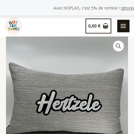
de
Avec HOPLA5, c'est 5% de remise !
Ignore
Coussin
Hertzele,
Aller
toile
0,00
€
au
grise.
contenu