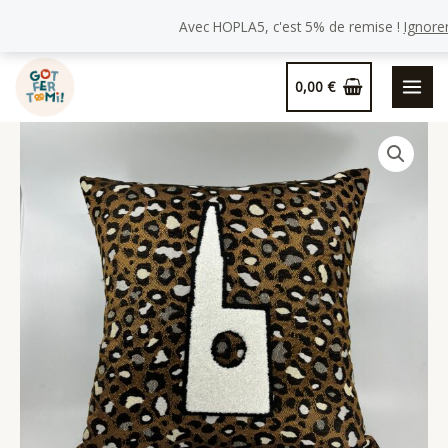
Avec HOPLA5, c'est 5% de remise !
Ignore
Aller
0,00
€
au
contenu