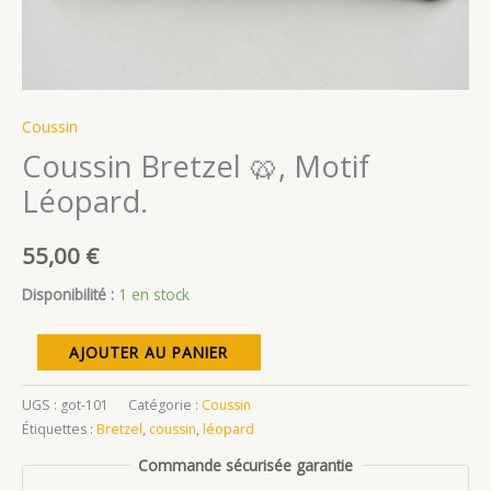
Coussin
Coussin Bretzel 🥨, Motif
Léopard.
55,00
€
Disponibilité :
1 en stock
quantité
AJOUTER AU PANIER
de
Coussin
UGS :
got-101
Catégorie :
Coussin
Bretzel
Étiquettes :
Bretzel
,
coussin
,
léopard
🥨,
Commande sécurisée garantie
Motif