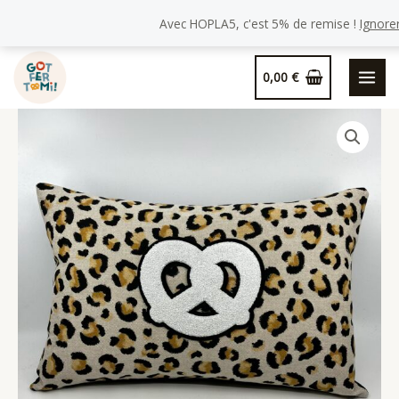
de
Avec HOPLA5, c'est 5% de remise !
Ignore
Coussin
Bretzel
Aller
🥨,
0,00
€
au
Motif
contenu
Léopard.