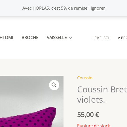
Avec HOPLA5, c'est 5% de remise !
Ignorer
CHTOMI
BROCHE
VAISSELLE
LE KELSCH
A PR
Coussin
Coussin Bretz
violets.
55,00
€
Rupture de stock