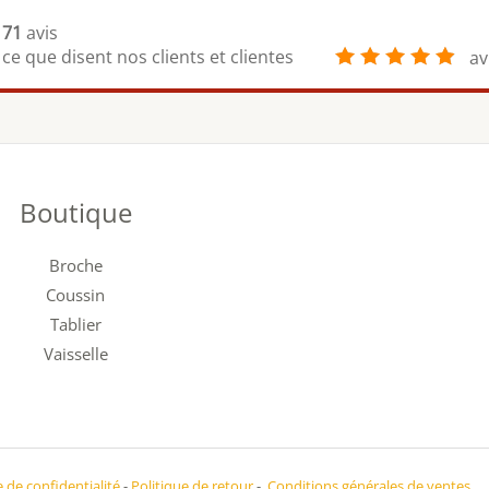
71
avis
ce que disent nos clients et clientes
av
Boutique
Broche
Coussin
Tablier
Vaisselle
e de confidentialité
-
Politique de retour
-
Conditions générales de ventes