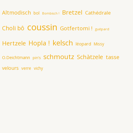
Bretzel
Altmodisch
Cathédrale
bol
Bombisch !
coussin
Choli bô
Gotfertomi !
guépard
kelsch
Hopla !
Hertzele
léopard
Missy
schmoutz
Schàtzele
tasse
O.Deichtmann
pin’s
velours
verre
vichy