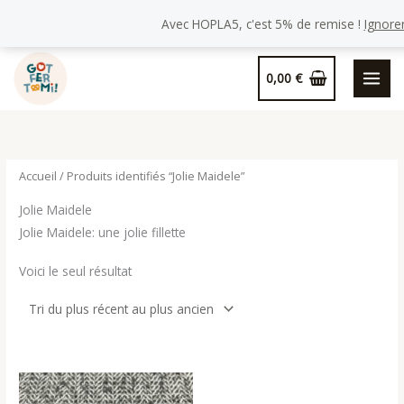
Avec HOPLA5, c'est 5% de remise !
Ignore
Aller
0,00
€
au
contenu
Accueil
/ Produits identifiés “Jolie Maidele”
Jolie Maidele
Jolie Maidele: une jolie fillette
Voici le seul résultat