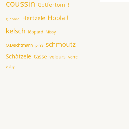
coussin
Gotfertomi !
Hopla !
Hertzele
guépard
kelsch
léopard
Missy
schmoutz
O.Deichtmann
pin’s
Schàtzele
tasse
velours
verre
vichy