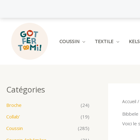
Aller
au
contenu
COUSSIN
TEXTILE
KEL
Catégories
Accueil
/
Broche
(24)
Bibbele
Collab’
(19)
Voici le 
Coussin
(285)
Coussin éphémère
(21)