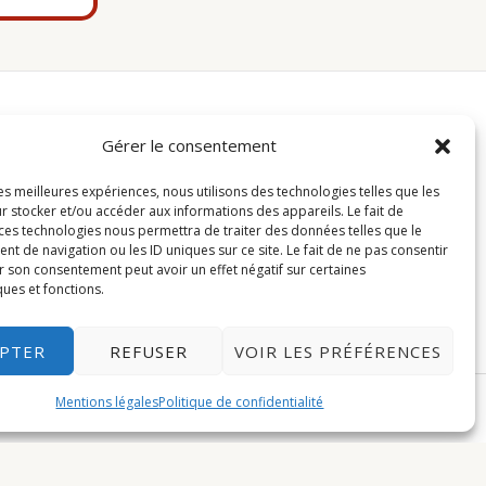
Fait en Alsace 🥨
Gérer le consentement
Gotfertomi met à l'honneur la tradition
les meilleures expériences, nous utilisons des technologies telles que les
r stocker et/ou accéder aux informations des appareils. Le fait de
alsacienne avec des produits de décoration
 ces technologies nous permettra de traiter des données telles que le
originaux.
 de navigation ou les ID uniques sur ce site. Le fait de ne pas consentir
Facebook
Instagram
r son consentement peut avoir un effet négatif sur certaines
ques et fonctions.
EPTER
REFUSER
VOIR LES PRÉFÉRENCES
Mentions légales
Politique de confidentialité
s