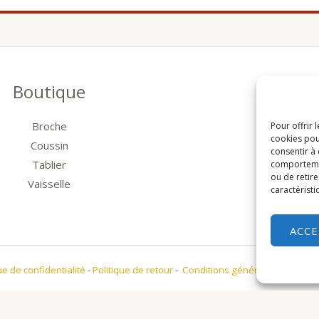
Boutique
Broche
Pour offrir 
cookies pou
Coussin
consentir à
Tablier
comportement
ou de retire
Vaisselle
caractéristi
ACC
ue de confidentialité
-
Politique de retour
-
Conditions générales de vente