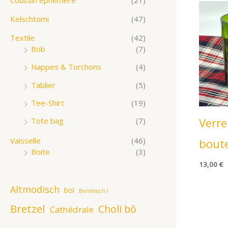
Kelschtomi
(47)
Textile
(42)
Bob
(7)
Nappes & Torchons
(4)
Tablier
(5)
Tee-Shirt
(19)
Verre
Tote bag
(7)
Vaisselle
(46)
boute
Boite
(3)
13,00
€
Altmodisch
bol
Bombisch !
Bretzel
Choli bô
Cathédrale