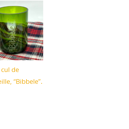
 cul de
ille, “Bibbele”.