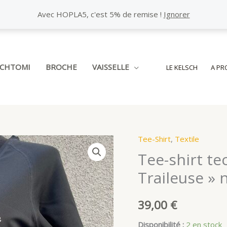
Avec HOPLA5, c'est 5% de remise !
Ignorer
SCHTOMI
BROCHE
VAISSELLE
LE KELSCH
A PR
Tee-Shirt
,
Textile
Tee-shirt te
Traileuse » n
39,00
€
Disponibilité :
2 en stock