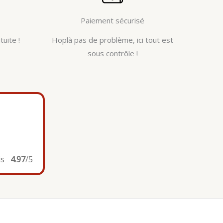
Paiement sécurisé
tuite !
Hoplà pas de problème, ici tout est
sous contrôle !
is
4.97
/5