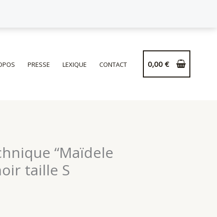
Tee-
shirt
technique
“Maïdele
Traileuse"
0,00
€
OPOS
PRESSE
LEXIQUE
CONTACT
noir
taille
S
chnique “Maïdele
oir taille S