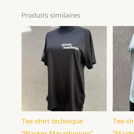
Produits similaires
Tee-shirt technique
Tee-sh
“Wackes Marathonien”
“Maïde