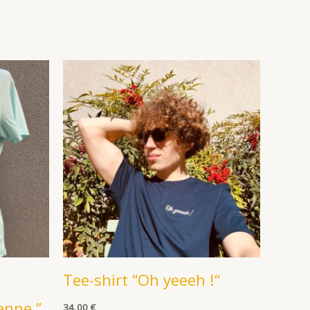
Tee-shirt “Oh yeeeh !“
enne ”
34,00
€