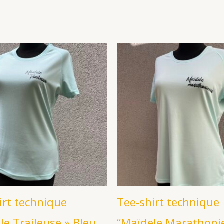
irt technique
Tee-shirt technique
le Traileuse » Bleu
“Maïdele Marathoni