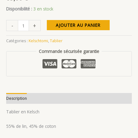
Disponibilité :
3 en stock
quantité
-
+
AJOUTER AU PANIER
de
Tablier
Catégories :
Kelschtomi
,
Tablier
Kelsch
Commande sécurisée garantie
« Charles »
Description
Avis (0)
Tablier en Kelsch
55% de lin, 45% de coton