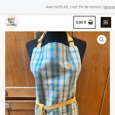
Tablier
Avec HOPLA5, c'est 5% de remise !
Ignore
Kelsch
Aller
« Charles »
0,00
€
au
contenu