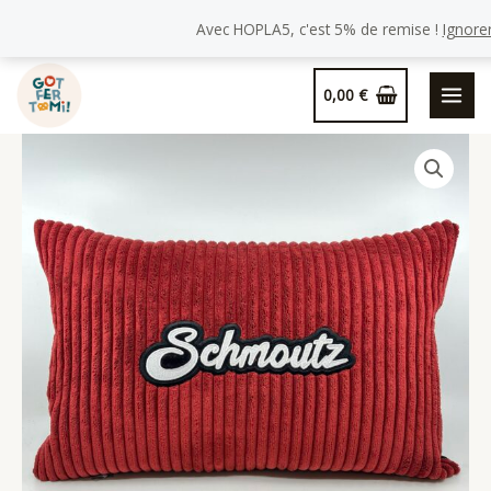
Avec HOPLA5, c'est 5% de remise !
Ignore
Aller
0,00
€
au
contenu