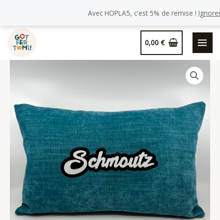
Avec HOPLA5, c'est 5% de remise !
Ignore
Aller
0,00
€
au
contenu