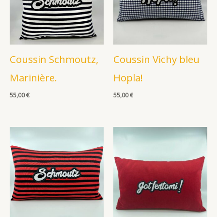
Coussin Schmoutz,
Coussin Vichy bleu
Marinière.
Hopla!
55,00
€
55,00
€