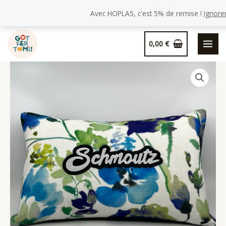
Avec HOPLA5, c'est 5% de remise !
Ignore
Aller
0,00
€
au
contenu