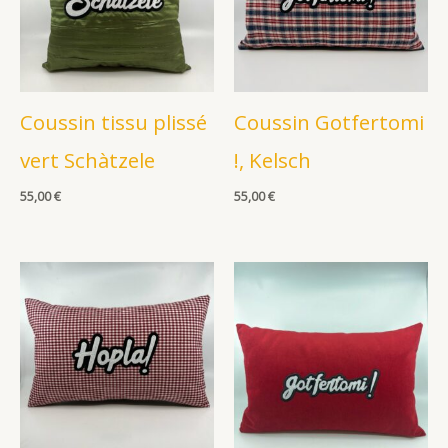
Coussin tissu plissé
Coussin Gotfertomi
vert Schàtzele
!, Kelsch
55,00
€
55,00
€