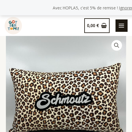
Avec HOPLA5, c'est 5% de remise !
Ignore
Aller
0,00
€
au
contenu