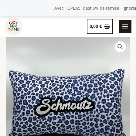
de
Avec HOPLA5, c'est 5% de remise !
Ignore
Coussin
Schmoutz,
Aller
motif
0,00
€
au
Léopard
contenu
bleu.