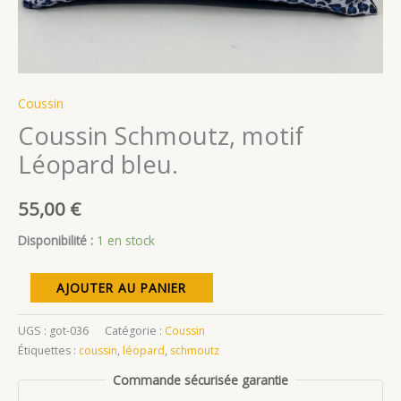
Coussin
Coussin Schmoutz, motif
Léopard bleu.
55,00
€
Disponibilité :
1 en stock
quantité
AJOUTER AU PANIER
de
Coussin
UGS :
got-036
Catégorie :
Coussin
Schmoutz,
Étiquettes :
coussin
,
léopard
,
schmoutz
motif
Commande sécurisée garantie
Léopard