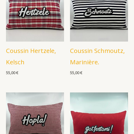
Coussin Hertzele,
Coussin Schmoutz,
Kelsch
Marinière.
55,00
€
55,00
€