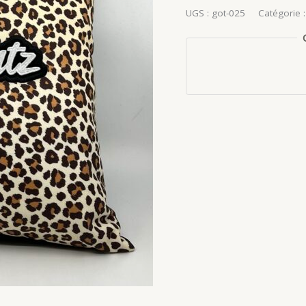
UGS :
got-025
Catégorie 