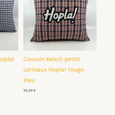
Hopla!
Coussin kelsch petits
carreaux Hopla! rouge-
bleu
55,00
€