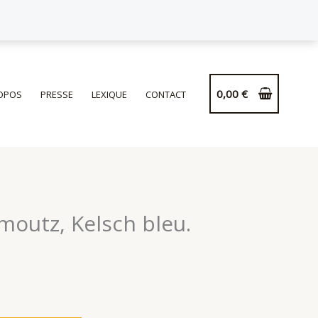
de
Coussin
Schmoutz,
Kelsch
bleu.
0,00
€
OPOS
PRESSE
LEXIQUE
CONTACT
moutz, Kelsch bleu.