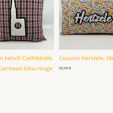
n kelsch Cathédrale,
Coussin Hertzele, li
 carreaux bleu-rouge
55,00
€