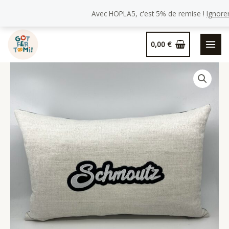
Avec HOPLA5, c'est 5% de remise !
Ignore
Aller
0,00
€
au
contenu