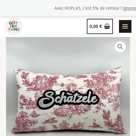
Avec HOPLA5, c'est 5% de remise !
Ignore
Aller
0,00
€
au
contenu