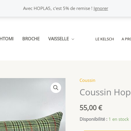
Avec HOPLA5, c'est 5% de remise !
Ignorer
CHTOMI
BROCHE
VAISSELLE
LE KELSCH
A PR
Coussin
Coussin Hopl
55,00
€
Disponibilité :
1 en stock