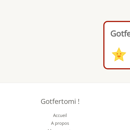
Gotf
Gotfertomi !
Accueil
A propos