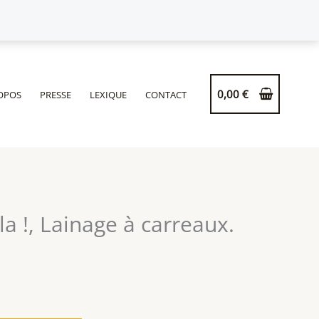
de
Coussin
Hopla
!,
Lainage
0,00
€
OPOS
PRESSE
LEXIQUE
CONTACT
à
carreaux.
a !, Lainage à carreaux.