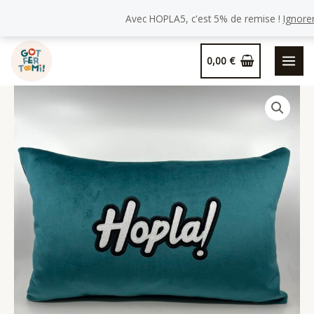
Avec HOPLA5, c'est 5% de remise !
Ignore
Aller
0,00
€
au
contenu