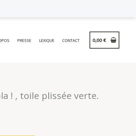
de
Coussin
Hopla
!
,
0,00
€
OPOS
PRESSE
LEXIQUE
CONTACT
toile
plissée
verte.
 ! , toile plissée verte.