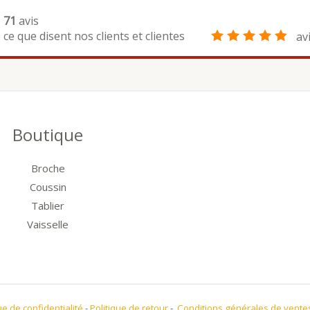
71
avis
ce que disent nos clients et clientes
av
Boutique
Broche
Coussin
Tablier
Vaisselle
ue de confidentialité
-
Politique de retour
-
Conditions générales de vente