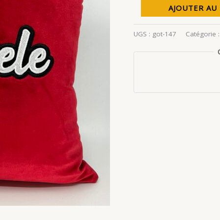
quantité
AJOUTER AU
de
Coussin
UGS :
got-147
Catégorie 
Hertzele,
velours
rouge.