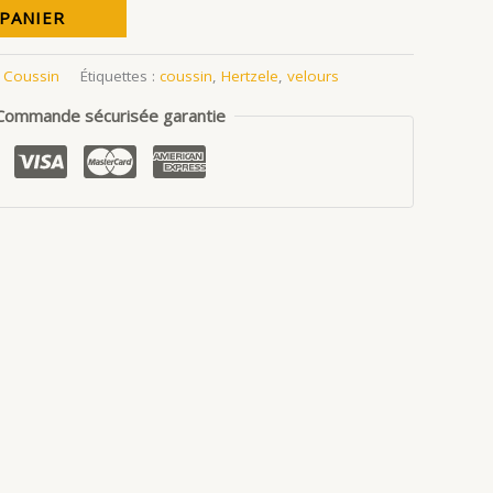
 PANIER
:
Coussin
Étiquettes :
coussin
,
Hertzele
,
velours
Commande sécurisée garantie