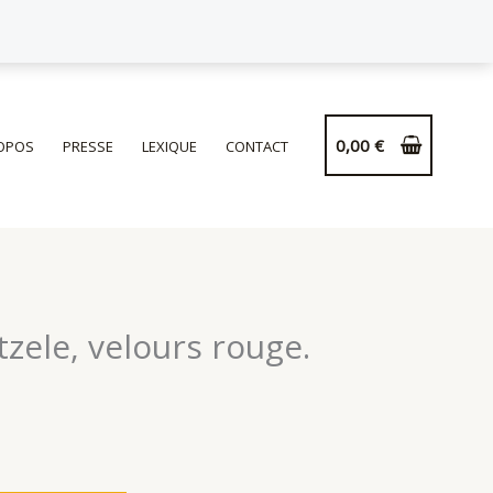
de
Coussin
Hertzele,
velours
rouge.
0,00
€
OPOS
PRESSE
LEXIQUE
CONTACT
zele, velours rouge.