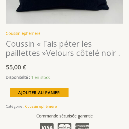
Coussin éphémère
Coussin « Fais péter les
paillettes »Velours côtelé noir .
55,00
€
Disponibilité :
1 en stock
quantité
AJOUTER AU PANIER
de
Coussin
Catégorie :
Coussin éphémère
« Fais
Commande sécurisée garantie
péter
les