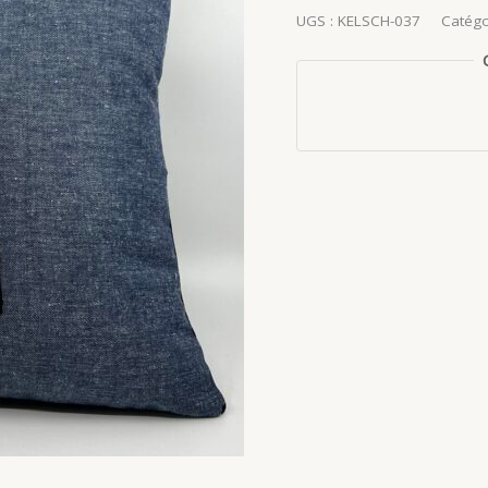
UGS :
KELSCH-037
Catégo