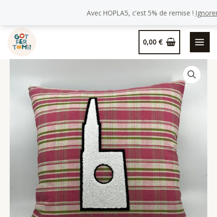
de
Avec HOPLA5, c'est 5% de remise !
Ignore
Coussin
Kelsch
Aller
Cathédrale
0,00
€
au
rose
contenu
«Charlotte»