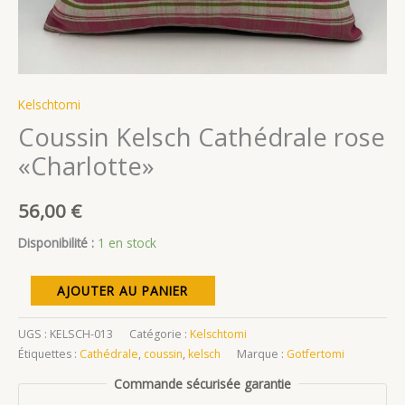
Kelschtomi
Coussin Kelsch Cathédrale rose
«Charlotte»
56,00
€
Disponibilité :
1 en stock
quantité
AJOUTER AU PANIER
de
Coussin
UGS :
KELSCH-013
Catégorie :
Kelschtomi
Kelsch
Étiquettes :
Cathédrale
,
coussin
,
kelsch
Marque :
Gotfertomi
Cathédrale
Commande sécurisée garantie
rose