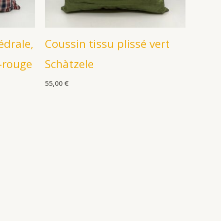
édrale,
Coussin tissu plissé vert
u-rouge
Schàtzele
55,00
€