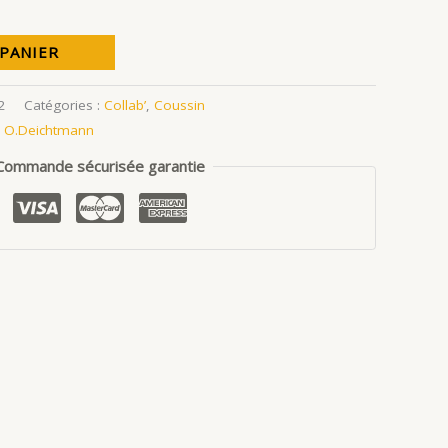
 PANIER
2
Catégories :
Collab’
,
Coussin
,
O.Deichtmann
Commande sécurisée garantie