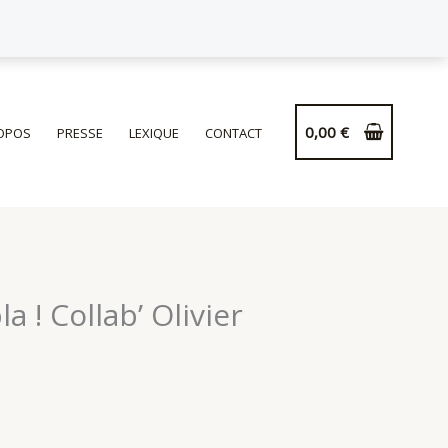
de
Coussin
Hopla
!
Collab’
0,00
€
OPOS
PRESSE
LEXIQUE
CONTACT
Olivier
Deichtmann
 ! Collab’ Olivier