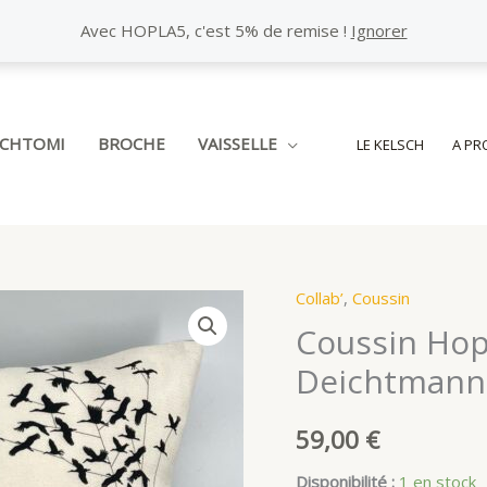
Avec HOPLA5, c'est 5% de remise !
Ignorer
SCHTOMI
BROCHE
VAISSELLE
LE KELSCH
A PR
Collab’
,
Coussin
Coussin Hopla
Deichtmann
59,00
€
Disponibilité :
1 en stock