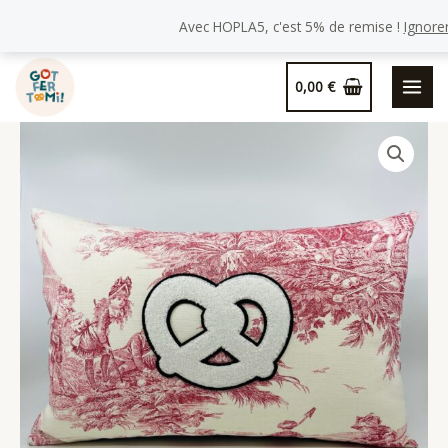
Avec HOPLA5, c'est 5% de remise !
Ignore
Aller
0,00
€
au
contenu