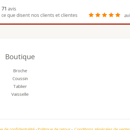
71
avis
ce que disent nos clients et clientes
av
Boutique
Broche
Coussin
Tablier
Vaisselle
ue de confidentialité
-
Politique de retour
-
Conditions générales de vente